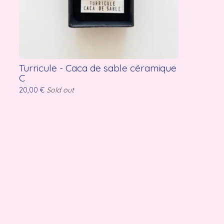
Turricule - Caca de sable céramique
C
20,00
€
Sold out