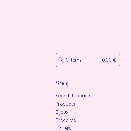
0 items
0,00
€
View
cart
-
Shop
Search Products
Products
Bijoux
Bracelets
Colliers