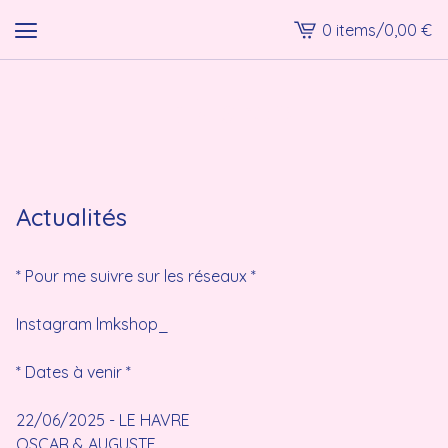
0 items
/
0,00
€
View
cart
-
lmk shop
Actualités
* Pour me suivre sur les réseaux *
Instagram lmkshop_
* Dates à venir *
22/06/2025 - LE HAVRE
OSCAR & AUGUSTE