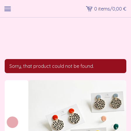
0 items
/
0,00
€
View
cart
-
lmk shop
Sorry, that product could not be found.