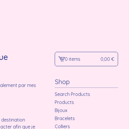
ue
0 items
0,00
€
View
cart
-
Shop
nalement par mes
Search Products
Products
Bijoux
Bracelets
e destination
Colliers
acter afin que je