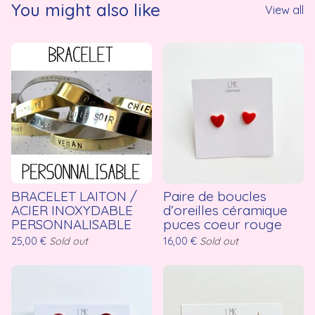
You might also like
View all
BRACELET LAITON /
Paire de boucles
ACIER INOXYDABLE
d’oreilles céramique
PERSONNALISABLE
puces coeur rouge
25,00
€
Sold out
16,00
€
Sold out