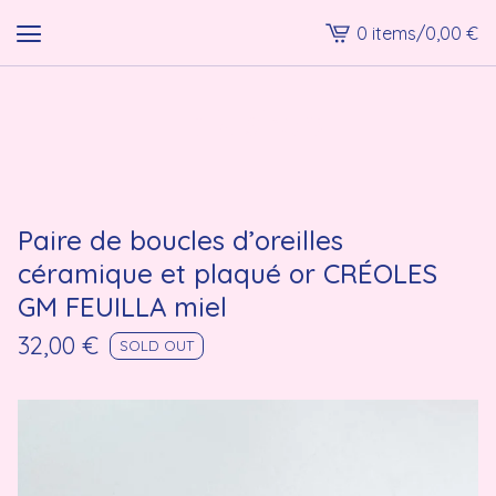
0 items
/
0,00
€
View
cart
-
lmk shop
Paire de boucles d’oreilles
céramique et plaqué or CRÉOLES
GM FEUILLA miel
32,00
€
SOLD OUT