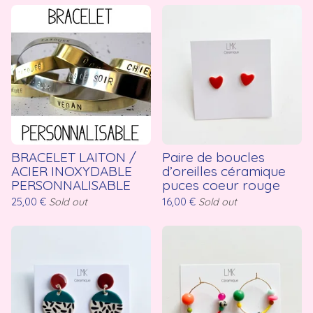
BRACELET LAITON /
Paire de boucles
ACIER INOXYDABLE
d’oreilles céramique
PERSONNALISABLE
puces coeur rouge
25,00
€
Sold out
16,00
€
Sold out