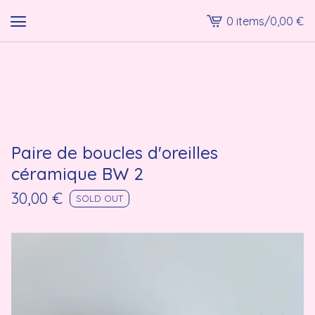
0 items
/
0,00
€
View
cart
-
lmk shop
Paire de boucles d'oreilles
céramique BW 2
30,00
€
SOLD OUT