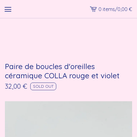
0 items
/
0,00
€
View
cart
-
lmk shop
Paire de boucles d'oreilles
céramique COLLA rouge et violet
32,00
€
SOLD OUT