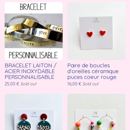
BRACELET LAITON /
Paire de boucles
ACIER INOXYDABLE
d’oreilles céramique
PERSONNALISABLE
puces coeur rouge
25,00
€
Sold out
16,00
€
Sold out