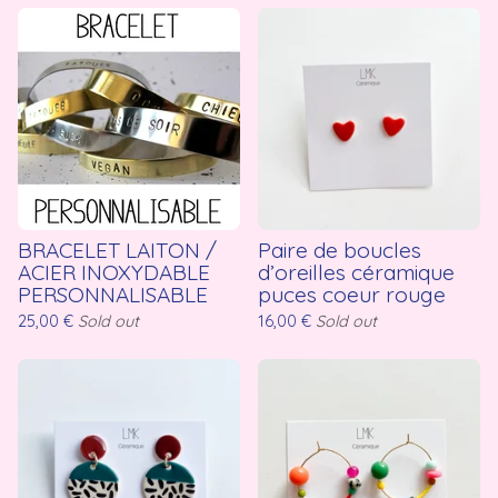
BRACELET LAITON /
Paire de boucles
ACIER INOXYDABLE
d’oreilles céramique
PERSONNALISABLE
puces coeur rouge
25,00
€
Sold out
16,00
€
Sold out