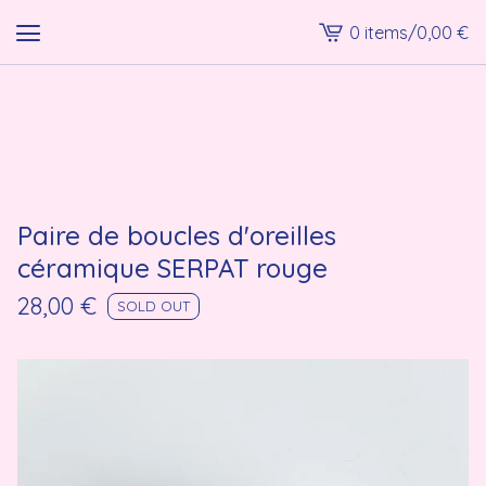
0 items
/
0,00
€
View
cart
-
lmk shop
Paire de boucles d'oreilles
céramique SERPAT rouge
28,00
€
SOLD OUT